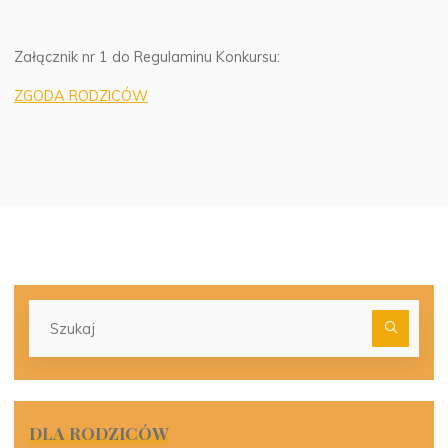
Załącznik nr 1 do Regulaminu Konkursu:
ZGODA RODZICÓW
Szu
dla:
DLA RODZICÓW