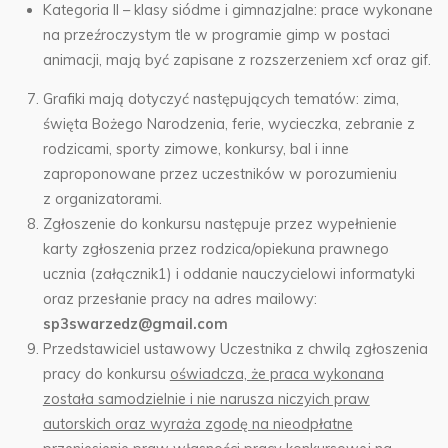
Kategoria II – klasy siódme i gimnazjalne: prace wykonane
na przeźroczystym tle w programie gimp w postaci
animacji, mają być zapisane z rozszerzeniem xcf oraz gif.
Grafiki mają dotyczyć następujących tematów: zima,
święta Bożego Narodzenia, ferie, wycieczka, zebranie z
rodzicami, sporty zimowe, konkursy, bal i inne
zaproponowane przez uczestników w porozumieniu
z organizatorami.
Zgłoszenie do konkursu następuje przez wypełnienie
karty zgłoszenia przez rodzica/opiekuna prawnego
ucznia (załącznik1) i oddanie nauczycielowi informatyki
oraz przesłanie pracy na adres mailowy:
sp3swarzedz@gmail.com
Przedstawiciel ustawowy Uczestnika z chwilą zgłoszenia
pracy do konkursu
oświadcza, że praca wykonana
została samodzielnie i nie narusza niczyich praw
autorskich oraz wyraża zgodę na nieodpłatne