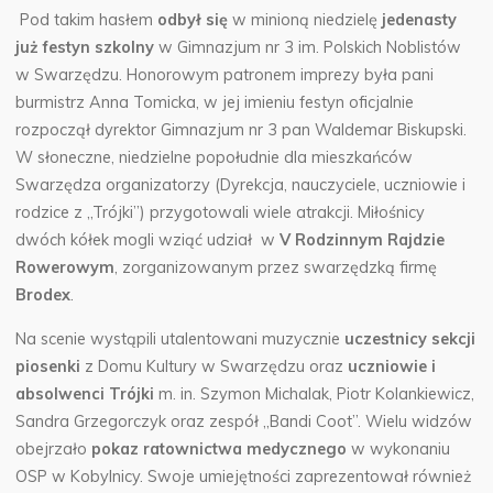
Pod takim hasłem
odbył się
w minioną niedzielę
jedenasty
już festyn szkolny
w Gimnazjum nr 3 im. Polskich Noblistów
w Swarzędzu.
Honorowym patronem imprezy była pani
burmistrz Anna Tomicka, w jej imieniu festyn oficjalnie
rozpoczął dyrektor Gimnazjum nr 3 pan Waldemar Biskupski.
W słoneczne, niedzielne popołudnie dla mieszkańców
Swarzędza organizatorzy (Dyrekcja, nauczyciele, uczniowie i
rodzice z „Trójki”) przygotowali wiele atrakcji. Miłośnicy
dwóch kółek mogli wziąć udział w
V Rodzinnym Rajdzie
Rowerowym
, zorganizowanym przez swarzędzką firmę
Brodex
.
Na scenie wystąpili utalentowani muzycznie
uczestnicy sekcji
piosenki
z Domu Kultury w Swarzędzu oraz
uczniowie i
absolwenci Trójki
m. in. Szymon Michalak, Piotr Kolankiewicz,
Sandra Grzegorczyk oraz zespół „Bandi Coot”. Wielu widzów
obejrzało
pokaz ratownictwa medycznego
w wykonaniu
OSP w Kobylnicy. Swoje umiejętności zaprezentował również