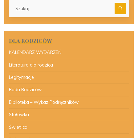
Szu
dla:
DLA RODZICÓW
KALENDARZ WYDARZEŃ
Literatura dla rodzica
Legitymacje
Rada Rodziców
Biblioteka – Wykaz Podręczników
Stołówka
Świetlica