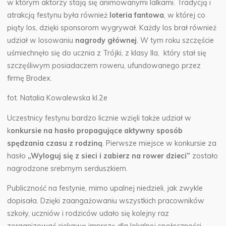
w którym aktorzy stają się animowanymi lalkami. Tradycją i
atrakcją festynu była również
loteria fantowa
, w której co
piąty los, dzięki sponsorom wygrywał. Każdy los brał również
udział w losowaniu
nagrody głównej
. W tym roku szczęście
uśmiechnęło się do ucznia z Trójki, z klasy IIa, który stał się
szczęśliwym posiadaczem roweru, ufundowanego przez
firmę Brodex.
fot. Natalia Kowalewska kl.2e
Uczestnicy festynu bardzo licznie wzięli także udział w
k
onkursie na hasło propagujące aktywny sposób
spędzania czasu z rodziną
. Pierwsze miejsce w konkursie za
hasło
„Wyloguj się z sieci i zabierz na rower dzieci”
zostało
nagrodzone srebrnym serduszkiem.
Publiczność na festynie, mimo upalnej niedzieli, jak zwykle
dopisała. Dzięki zaangażowaniu wszystkich pracowników
szkoły, uczniów i rodziców udało się kolejny raz