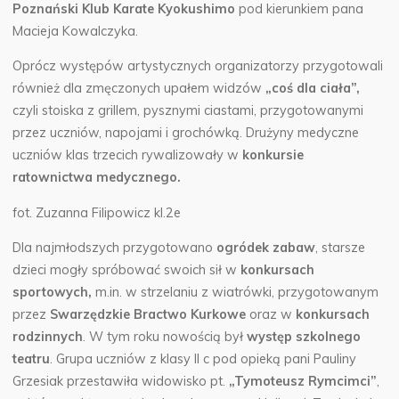
Poznański Klub Karate Kyokushimo
pod kierunkiem pana
Macieja Kowalczyka.
Oprócz występów artystycznych organizatorzy przygotowali
również dla zmęczonych upałem widzów
„coś dla ciała”,
czyli stoiska z grillem, pysznymi ciastami, przygotowanymi
przez uczniów, napojami i grochówką. Drużyny medyczne
uczniów klas trzecich rywalizowały w
konkursie
ratownictwa medycznego.
fot. Zuzanna Filipowicz kl.2e
Dla najmłodszych przygotowano
ogródek zabaw
, starsze
dzieci mogły spróbować swoich sił w
konkursach
sportowych,
m.in. w strzelaniu z wiatrówki, przygotowanym
przez
Swarzędzkie Bractwo Kurkowe
oraz w
konkursach
rodzinnych
. W tym roku nowością był
występ szkolnego
teatru
. Grupa uczniów z klasy II c pod opieką pani Pauliny
Grzesiak przestawiła widowisko pt.
„Tymoteusz Rymcimci”
,