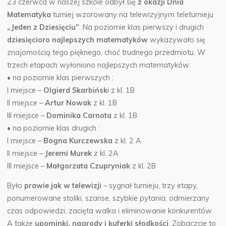
23 czerwca w naszej szkole odbył się
z okazji Dnia
Matematyka
turniej wzorowany na telewizyjnym teleturnieju
„Jeden z Dziesięciu”
.
Na poziomie klas pierwszy i drugich
dziesięcioro najlepszych matematyków
wykazywało się
znajomością tego pięknego, choć trudnego przedmiotu. W
trzech etapach wyłoniono najlepszych matematyków:
• na poziomie klas pierwszych :
I miejsce –
Olgierd Skarbińsk
i z kl. 1B
II miejsce –
Artur Nowak
z kl. 1B
III miejsce –
Dominika Carnota
z kl. 1B
• na poziomie klas drugich :
I miejsce –
Bogna Kurczewska
z kl. 2 A
II miejsce –
Jeremi Murek
z kl. 2A
III miejsce –
Małgorzata Czupryniak
z kl. 2B
Było
prawie jak w telewizji
– sygnał turnieju, trzy etapy,
ponumerowane stoliki, szanse, szybkie pytania, odmierzany
czas odpowiedzi, zacięta walka i eliminowanie konkurentów.
A także
upominki, nagrody i kuferki słodkości
. Zobaczcie to