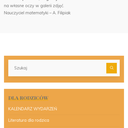
na własne oczy w galerii zdjęć.
Nauczyciel matematyki – A. Filipiak
Szu
dla:
DLA RODZICÓW
KALENDARZ WYDARZEŃ
Literatura dla rodzica