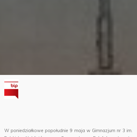
W poniedziałkowe popołudnie 9 maja w Gimnazjum nr 3 im.