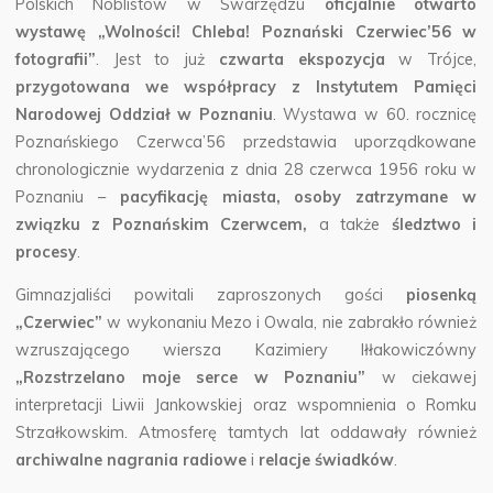
Polskich Noblistów w Swarzędzu
oficjalnie otwarto
wystawę „Wolności! Chleba! Poznański Czerwiec’56 w
fotografii”
.
Jest to już
czwarta ekspozycja
w Trójce,
przygotowana we współpracy z Instytutem Pamięci
Narodowej Oddział w Poznaniu
. Wystawa w 60. rocznicę
Poznańskiego Czerwca’56 przedstawia uporządkowane
chronologicznie wydarzenia z dnia 28 czerwca 1956 roku w
Poznaniu –
pacyfikację miasta, osoby zatrzymane w
związku z Poznańskim Czerwcem,
a także
śledztwo i
procesy
.
Gimnazjaliści powitali zaproszonych gości
piosenką
„Czerwiec”
w wykonaniu Mezo i Owala, nie zabrakło również
wzruszającego wiersza Kazimiery Iłłakowiczówny
„Rozstrzelano moje serce w Poznaniu”
w ciekawej
interpretacji Liwii Jankowskiej oraz wspomnienia o Romku
Strzałkowskim. Atmosferę tamtych lat oddawały również
archiwalne nagrania radiowe
i
relacje świadków
.