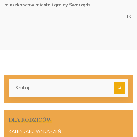
mieszkańców miasta i gminy Swarzędz
.
I.K.
Szu
dla:
DLA RODZICÓW
KALENDARZ WYDARZEŃ