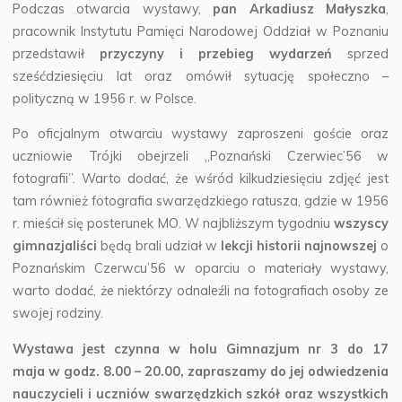
Podczas otwarcia wystawy,
pan Arkadiusz Małyszka
,
pracownik Instytutu Pamięci Narodowej Oddział w Poznaniu
przedstawił
przyczyny i przebieg wydarzeń
sprzed
sześćdziesięciu lat oraz omówił sytuację społeczno –
polityczną w 1956 r. w Polsce.
Po oficjalnym otwarciu wystawy zaproszeni goście oraz
uczniowie Trójki obejrzeli „Poznański Czerwiec’56 w
fotografii”. Warto dodać, że wśród kilkudziesięciu zdjęć jest
tam również fotografia swarzędzkiego ratusza, gdzie w 1956
r. mieścił się posterunek MO. W najbliższym tygodniu
wszyscy
gimnazjaliści
będą brali udział w
lekcji historii najnowszej
o
Poznańskim Czerwcu’56 w oparciu o materiały wystawy,
warto dodać, że niektórzy odnaleźli na fotografiach osoby ze
swojej rodziny.
Wystawa jest czynna w holu Gimnazjum nr 3 do 17
maja w godz. 8.00 – 20.00, zapraszamy do jej odwiedzenia
nauczycieli i uczniów swarzędzkich szkół oraz wszystkich