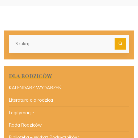
Szu
dla:
DLA RODZICÓW
KALENDARZ WYDARZEŃ
Literatura dla rodzica
Legitymacje
Rada Rodziców
Biblioteka – Wykaz Podręczników