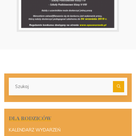
Szu
dla:
DLA RODZICÓW
KALENDARZ WYDARZEŃ