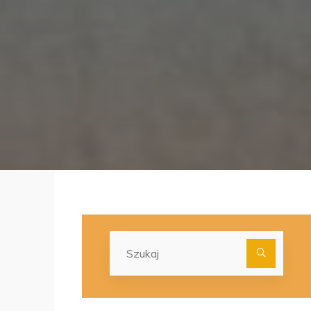
Szuka
dla: