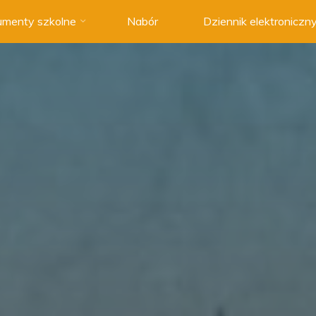
menty szkolne
Nabór
Dziennik elektroniczn