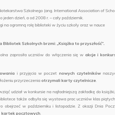
tekarstwa Szkolnego (ang. International Association of Scho
 jeden dzień, a od 2008 r. – cały październik.
i na ogromną rolę biblioteki w życiu szkoły oraz w nauce
a
Bibliotek Szkolnych brzmi: „Książka to przyszłość”.
 zaprosiła uczniów do włączenia się w
akcje i konkur
owania
i przyjęcia w poczet
nowych czytelników
naszy
złożeniu przyrzeczenia
otrzymali karty czytelnicze
.
ąć udział w konkursie na najładniejszą zakładkę do książki,
ibliotece także odbyła się wystawa prac uczniów klas piątych
o obejrzeć w październiku i listopadzie. Z okazji Dnia Pocz
i kartek pocztowych
.