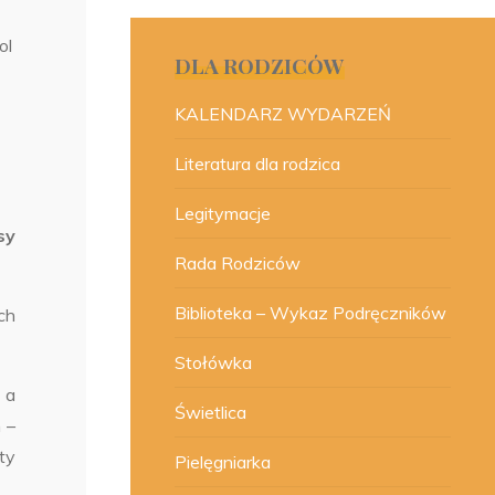
ol
DLA RODZICÓW
KALENDARZ WYDARZEŃ
Literatura dla rodzica
Legitymacje
sy
Rada Rodziców
Biblioteka – Wykaz Podręczników
ch
Stołówka
 a
Świetlica
 –
ty
Pielęgniarka