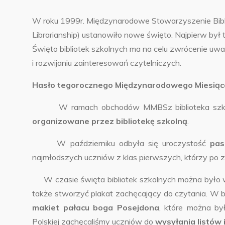
W roku 1999r. Międzynarodowe Stowarzyszenie Biblio
Librarianship) ustanowiło nowe święto. Najpierw był to
Święto bibliotek szkolnych ma na celu zwrócenie uwag
i rozwijaniu zainteresowań czytelniczych.
Hasło tegorocznego Międzynarodowego Miesiąc
W ramach obchodów MMBSz biblioteka szkolna
organizowane przez bibliotekę szkolną
.
W październiku odbyła się uroczystość
pas
najmłodszych uczniów z klas pierwszych, którzy po 
W czasie święta bibliotek szkolnych można było wzi
także stworzyć plakat zachęcający do czytania. W b
makiet pałacu boga Posejdona
, które można był
Polskiej zachęcaliśmy uczniów do
wysyłania listów 