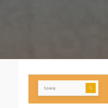
Szuka
dla: