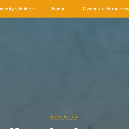
menty szkolne
Nabór
Dziennik elektroniczn
Aktualności