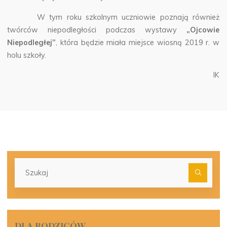
W tym roku szkolnym uczniowie poznają również
twórców niepodległości podczas wystawy
„Ojcowie
Niepodległej”
, która będzie miała miejsce wiosną 2019 r. w
holu szkoły.
IK
Szu
dla:
DLA RODZICÓW