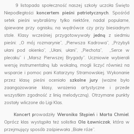
9 listopada społeczność naszej szkoły uczciła Święto
Niepodległości
koncertem pieśni patriotycznych
.
Spośród
setek pieśni wybraliśmy tylko niektóre, nadal popularne,
śpiewane przy ognisku, na wędrówce czy przy biesiadnym
stole. Klasy wcześniej przygotowywały
jedną
z siedmiu
pieśni: „O mój rozmarynie”, „Pierwsza Kadrowa”, „Przybyli
ułani pod okienko”, „Ułani, ułani”, „Piechota”, „Serce w
plecaku” i „Marsz Pierwszej Brygady”. Uczniowie wybierali
wersję instrumentalną lub wokalną, mogli liczyć również na
wsparcie i pomoc pani Katarzyny Stramowskiej. Wykonanie
przez klasę pieśni oceniało
szkolne jury
(ważne było
zaangażowanie klasy, wrażenia artystyczne i przede
wszystkim zgodność z linią melodyczną). Otrzymane punkty
zostały wliczone do Ligi Klas.
Koncert p
rowadziły
Weronika Stępień
i
Marta Chmiel
.
Oprócz klas wystąpiła też solistka
Ola Ławniczak
, która w
przejmujący sposób zaśpiewała „Białe róże”.