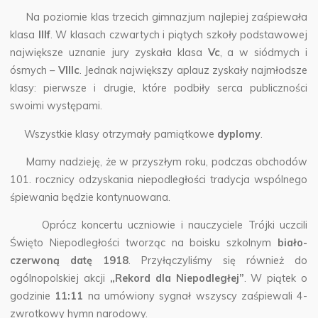
Na poziomie klas trzecich gimnazjum najlepiej zaśpiewała
klasa
IIIf
. W klasach czwartych i piątych szkoły podstawowej
największe uznanie jury zyskała klasa
Vc
, a w siódmych i
ósmych –
VIIIc
. Jednak największy aplauz zyskały najmłodsze
klasy: pierwsze i drugie, które podbiły serca publiczności
swoimi występami.
Wszystkie klasy otrzymały pamiątkowe
dyplomy
.
Mamy nadzieję, że w przyszłym roku, podczas obchodów
101. rocznicy odzyskania niepodległości tradycja wspólnego
śpiewania będzie kontynuowana.
Oprócz koncertu uczniowie i nauczyciele Trójki uczcili
Święto Niepodległości tworząc na boisku szkolnym
biało-
czerwoną datę 1918
. Przyłączyliśmy się również do
ogólnopolskiej akcji
„Rekord dla Niepodległej”
. W piątek o
godzinie
11:11
na umówiony sygnał wszyscy zaśpiewali 4-
zwrotkowy hymn narodowy.