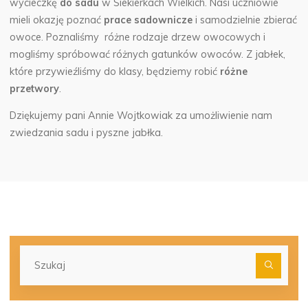
wycieczkę
do sadu
w Siekierkach Wielkich.
Nasi uczniowie
mieli okazję poznać
prace sadownicze
i samodzielnie zbierać
owoce. Poznaliśmy różne rodzaje drzew owocowych i
mogliśmy spróbować różnych gatunków owoców. Z jabłek,
które przywieźliśmy do klasy, będziemy robić
różne
przetwory
.
Dziękujemy pani Annie Wojtkowiak za umożliwienie nam
zwiedzania sadu i pyszne jabłka.
Szu
dla: