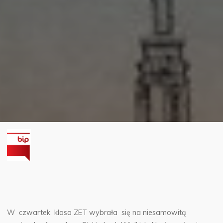
W czwartek klasa ZET wybrała się na niesamowitą