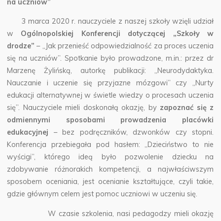
na uczniów”
3 marca 2020 r. nauczyciele z naszej szkoły wzięli udział
w
Ogólnopolskiej Konferencji dotyczącej „Szkoły w
drodze”
– „Jak przenieść odpowiedzialność za proces uczenia
się na uczniów”. Spotkanie było prowadzone, m.in.: przez dr
Marzenę Żylińską, autorkę publikacji: „Neurodydaktyka.
Nauczanie i uczenie się przyjazne mózgowi” czy „Nurty
edukacji alternatywnej w świetle wiedzy o procesach uczenia
się”. Nauczyciele mieli doskonałą okazję, by
zapoznać się z
odmiennymi sposobami prowadzenia placówki
edukacyjnej
– bez podręczników, dzwonków czy stopni.
Konferencja przebiegała pod hasłem: „Dzieciństwo to nie
wyścigi”, którego ideą było pozwolenie dziecku na
zdobywanie różnorakich kompetencji, a najwłaściwszym
sposobem oceniania, jest ocenianie kształtujące, czyli takie,
gdzie głównym celem jest pomoc uczniowi w uczeniu się.
W czasie szkolenia, nasi pedagodzy mieli okazję