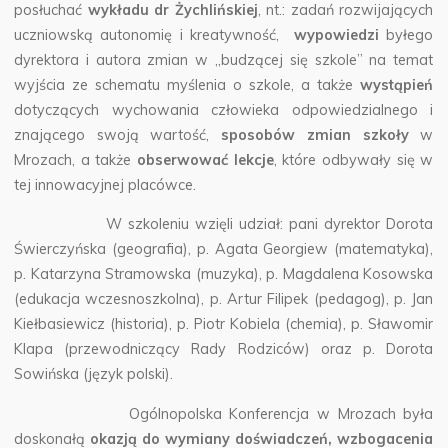
posłuchać
wykładu dr Żychlińskiej
, nt.: zadań rozwijających
uczniowską autonomię i kreatywność,
wypowiedzi
byłego
dyrektora i autora zmian w „budzącej się szkole” na temat
wyjścia ze schematu myślenia o szkole, a także
wystąpień
dotyczących wychowania człowieka odpowiedzialnego i
znającego swoją wartość,
sposobów zmian szkoły
w
Mrozach, a także
obserwować lekcje
, które odbywały się w
tej innowacyjnej placówce.
W szkoleniu wzięli udział: pani dyrektor Dorota
Świerczyńska (geografia), p. Agata Georgiew (matematyka),
p. Katarzyna Stramowska (muzyka), p. Magdalena Kosowska
(edukacja wczesnoszkolna), p. Artur Filipek (pedagog), p. Jan
Kiełbasiewicz (historia), p. Piotr Kobiela (chemia), p. Sławomir
Klapa (przewodniczący Rady Rodziców) oraz p. Dorota
Sowińska (język polski).
Ogólnopolska Konferencja w Mrozach była
doskonałą
okazją do wymiany doświadczeń, wzbogacenia