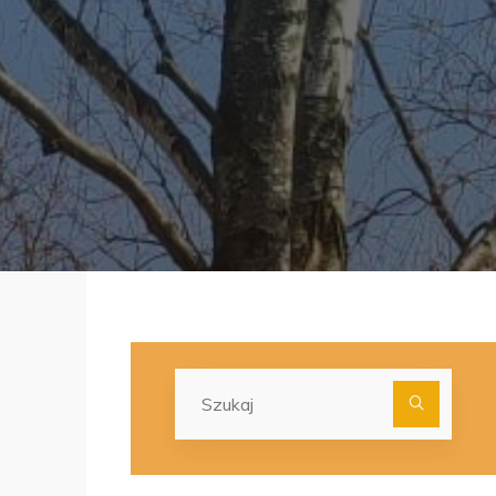
Szuka
dla: