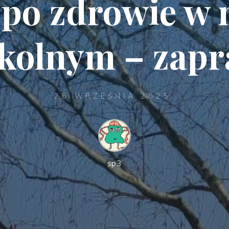
 po zdrowie w
zkolnym – zapr
26 WRZEŚNIA 2025
sp3