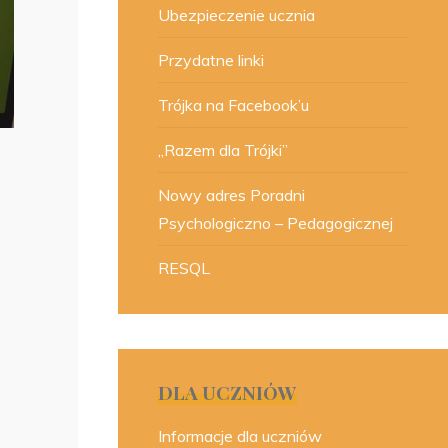
Ubezpieczenie ucznia
Przydatne linki
Trójka na Facebook’u
„Razem dla Trójki”
Nowy adres Poradni
Psychologiczno – Pedagogicznej
RESQL
DLA UCZNIÓW
Informacje dla uczniów