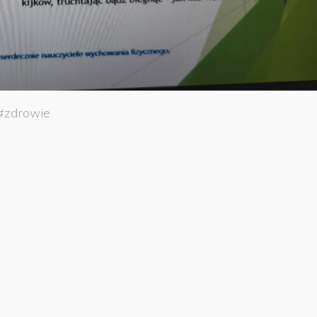
#
zdrowie