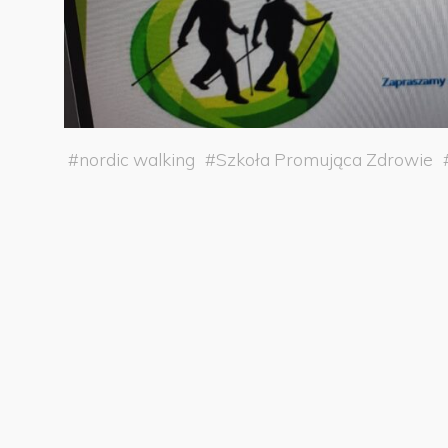
#
nordic walking
#
Szkoła Promująca Zdrowie