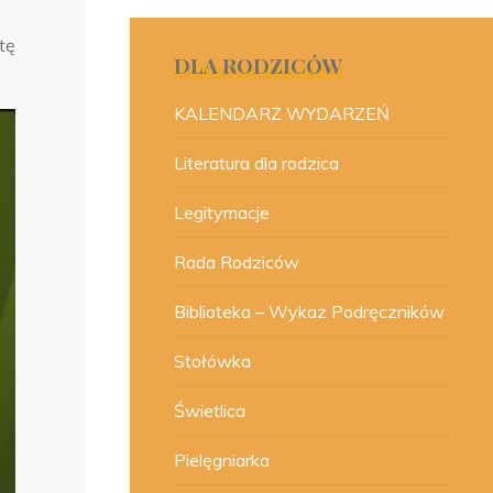
tę
DLA RODZICÓW
KALENDARZ WYDARZEŃ
Literatura dla rodzica
Legitymacje
Rada Rodziców
Biblioteka – Wykaz Podręczników
Stołówka
Świetlica
Pielęgniarka