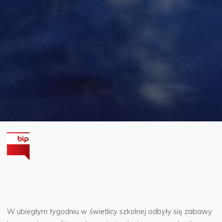
W ubiegłym tygodniu w świetlicy szkolnej odbyły się zabawy