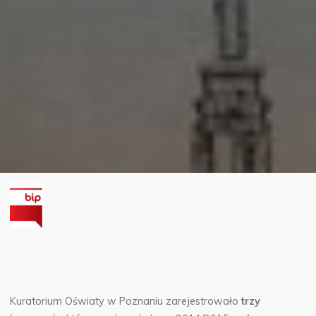
Kuratorium Oświaty w Poznaniu zarejestrowało
trzy