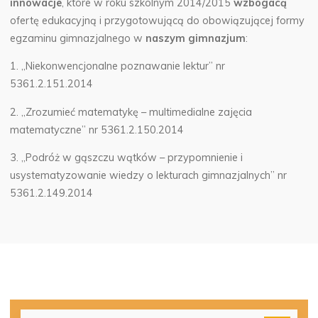
innowacje
, które w roku szkolnym 2014/2015
wzbogacą
ofertę edukacyjną i przygotowującą do obowiązującej formy
egzaminu gimnazjalnego w
naszym gimnazjum
:
1. „Niekonwencjonalne poznawanie lektur” nr
5361.2.151.2014
2. „Zrozumieć matematykę – multimedialne zajęcia
matematyczne” nr 5361.2.150.2014
3. „Podróż w gąszczu wątków – przypomnienie i
usystematyzowanie wiedzy o lekturach gimnazjalnych” nr
5361.2.149.2014
Szu