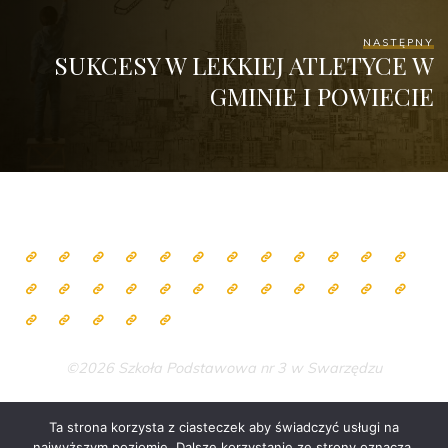
NASTĘPNY
SUKCESY W LEKKIEJ ATLETYCE W
GMINIE I POWIECIE
©2026 Szkoła Podstawowa nr 3 w Swarzędzu
Ta strona korzysta z ciasteczek aby świadczyć usługi na
najwyższym poziomie. Dalsze korzystanie ze strony oznacza,