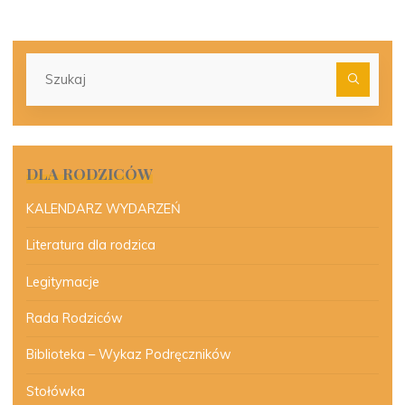
Szu
dla:
DLA RODZICÓW
KALENDARZ WYDARZEŃ
Literatura dla rodzica
Legitymacje
Rada Rodziców
Biblioteka – Wykaz Podręczników
Stołówka