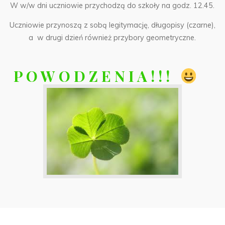
W w/w dni uczniowie przychodzą do szkoły na godz. 12.45.
Uczniowie przynoszą z sobą legitymację, długopisy (czarne),
a w drugi dzień również przybory geometryczne.
P O W O D Z E N I A ! ! !