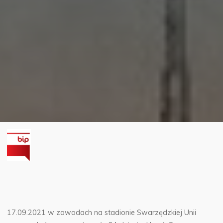
17.09.2021 w zawodach na stadionie Swarzędzkiej Unii