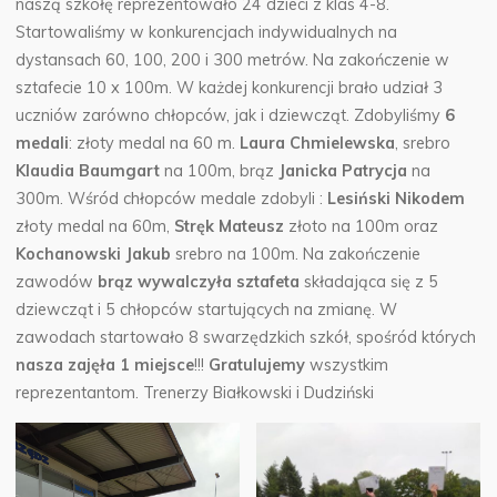
naszą szkołę reprezentowało 24 dzieci z klas 4-8.
Startowaliśmy w konkurencjach indywidualnych na
dystansach 60, 100, 200 i 300 metrów. Na zakończenie w
sztafecie 10 x 100m. W każdej konkurencji brało udział 3
uczniów zarówno chłopców, jak i dziewcząt. Zdobyliśmy
6
medali
: złoty medal na 60 m.
Laura Chmielewska
, srebro
Klaudia Baumgart
na 100m, brąz
Janicka Patrycja
na
300m. Wśród chłopców medale zdobyli :
Lesiński Nikodem
złoty medal na 60m,
Stręk Mateusz
złoto na 100m oraz
Kochanowski Jakub
srebro na 100m. Na zakończenie
zawodów
brąz wywalczyła sztafeta
składająca się z 5
dziewcząt i 5 chłopców startujących na zmianę. W
zawodach startowało 8 swarzędzkich szkół, spośród których
nasza zajęła 1 miejsce
!!!
Gratulujemy
wszystkim
reprezentantom. Trenerzy Białkowski i Dudziński