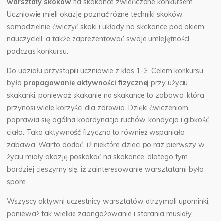
warsztaty skoków
na skakance zwieńczone konkursem.
Uczniowie mieli okazję poznać różne techniki skoków,
samodzielnie ćwiczyć skoki i układy na skakance pod okiem
nauczycieli, a także zaprezentować swoje umiejętności
podczas konkursu.
Do udziału przystąpili uczniowie z klas 1-3. Celem konkursu
było
propagowanie aktywności fizycznej
przy użyciu
skakanki, ponieważ skakanie na skakance to zabawa, która
przynosi wiele korzyści dla zdrowia. Dzięki ćwiczeniom
poprawia się ogólna koordynacja ruchów, kondycja i gibkość
ciała. Taka aktywność fizyczna to również wspaniała
zabawa. Warto dodać, iż niektóre dzieci po raz pierwszy w
życiu miały okazję poskakać na skakance, dlatego tym
bardziej cieszymy się, iż zainteresowanie warsztatami było
spore.
Wszyscy aktywni uczestnicy warsztatów otrzymali upominki,
ponieważ tak wielkie zaangażowanie i starania musiały