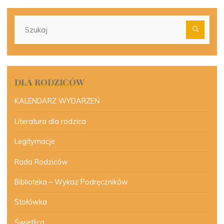
Szu
dla:
DLA RODZICÓW
KALENDARZ WYDARZEŃ
Literatura dla rodzica
Legitymacje
Rada Rodziców
Biblioteka – Wykaz Podręczników
Stołówka
Świetlica