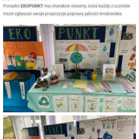
Ponadto
EKOPUNKT
ma charakter otwarty, toteż każdy z uczniów
może zgłaszać swoje propozycje poprawy jakości środowiska.