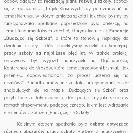
odpowiadający za
realizację planu rozwoju szkoły
, spotkał
się z rodzicami z „Trójek Klasowych”, by porozmawiać na
temat kierunku, w którym zmierza szkoła i jak chcielibyśmy, by
funkcjonowała. Spotkanie poprzedzone było prelekcją na
temat fundamentalnych założeń, którymi kieruje się
Fundacja
„Budząca się Szkoła”
, a które to stanowią inspirację do
działania szkoły i które chcielibyśmy wcielić do
koncepcji
pracy szkoły na najbliższe pięć lat
. W trakcie prelekcji
omawiany był wyjazd nauczycieli na Ogólnopolską
Konferencję do Mrozów, której temat przewodni brzmiał: „Jak
przenieść odpowiedzialność za proces uczenia się na
uczniów?”. Ponadto omówione zostało funkcjonowanie szkół
znajdujących się na mapie „Budzących się Szkół” oraz
przybliżone zostały działania, które podjęliśmy jako szkoła w
ramach eksperymentu pedagogicznego, jakim jest wdrażanie
elementów z założeń „Budzącej się Szkoły”.
Kolejnym etapem spotkania była
debata dotycząca
różnych obszarów pracy szkoły
. Rodzice z nauczycielami