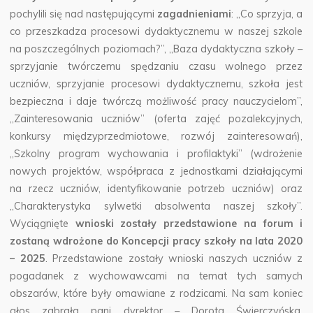
pochylili się nad następującymi
zagadnieniami
: „Co sprzyja, a
co przeszkadza procesowi dydaktycznemu w naszej szkole
na poszczególnych poziomach?”, „Baza dydaktyczna szkoły –
sprzyjanie twórczemu spędzaniu czasu wolnego przez
uczniów, sprzyjanie procesowi dydaktycznemu, szkoła jest
bezpieczna i daje twórczą możliwość pracy nauczycielom”,
„Zainteresowania uczniów” (oferta zajęć pozalekcyjnych,
konkursy międzyprzedmiotowe, rozwój zainteresowań),
„Szkolny program wychowania i profilaktyki” (wdrożenie
nowych projektów, współpraca z jednostkami działającymi
na rzecz uczniów, identyfikowanie potrzeb uczniów) oraz
„Charakterystyka sylwetki absolwenta naszej szkoły”.
Wyciągnięte
wnioski zostały przedstawione na forum i
zostaną wdrożone do Koncepcji pracy szkoły na lata 2020
– 2025
. Przedstawione zostały wnioski naszych uczniów z
pogadanek z wychowawcami na temat tych samych
obszarów, które były omawiane z rodzicami. Na sam koniec
głos zabrała pani dyrektor – Dorota Świerczyńska,