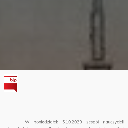
W poniedziałek 5.10.2020 zespół nauczycieli