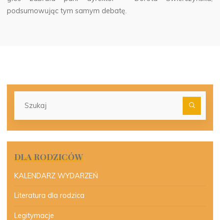
podsumowując tym samym debatę.
Szu
dla:
DLA RODZICÓW
KALENDARZ WYDARZEŃ
Literatura dla rodzica
Legitymacje