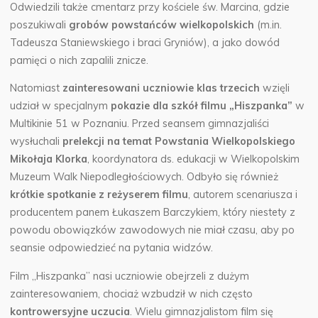
Odwiedzili także cmentarz przy kościele św. Marcina, gdzie
poszukiwali
grobów powstańców wielkopolskich
(m.in.
Tadeusza Staniewskiego i braci Gryniów), a jako dowód
pamięci o nich zapalili znicze.
Natomiast
zainteresowani uczniowie klas trzecich
wzięli
udział w specjalnym
pokazie dla szkół filmu „Hiszpanka”
w
Multikinie 51 w Poznaniu. Przed seansem gimnazjaliści
wysłuchali
prelekcji na temat Powstania Wielkopolskiego
Mikołaja Klorka
, koordynatora ds. edukacji w Wielkopolskim
Muzeum Walk Niepodległościowych. Odbyło się również
krótkie spotkanie z reżyserem filmu
, autorem scenariusza i
producentem panem Łukaszem Barczykiem, który niestety z
powodu obowiązków zawodowych nie miał czasu, aby po
seansie odpowiedzieć na pytania widzów.
Film „Hiszpanka” nasi uczniowie obejrzeli z dużym
zainteresowaniem, chociaż wzbudził w nich często
kontrowersyjne uczucia
. Wielu gimnazjalistom film się