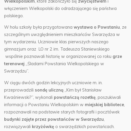
Wielkopolskim
, które zakończyło się
zwycięstwem
i
włączeniem Wielkopolski do odradzającego się państwa
polskiego.
W holu szkoły była przygotowana
wystawa o Powstaniu
, ze
szczególnym uwzględnieniem mieszkańców Swarzędza w
tym wydarzeniu. Uczniowie klas pierwszych naszego
gimnazjum oraz LO nr 2 im. Tadeusza Staniewskiego
wspólnie poznawali historię w organizowanej co roku
grze
terenowej
„Śladami Powstania Wielkopolskiego w
Swarzędzu”.
W ciągu dwóch godzin lekcyjnych uczniowie m. in.
przeprowadzili
sondę uliczną
„Kim był Stanisław
Kwaśniewski?”, wykonali
powstańczą rozetkę
, poszukiwali
informacji o Powstaniu Wielkopolskim w
miejskiej bibliotece
,
rozpoznawali na podstawie starych fotografii i pocztówek
budynki zajęte przez powstańców w Swarzędzu
,
rozwiązywali
krzyżówkę
o swarzędzkich powstańcach.