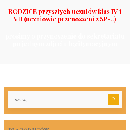
RODZICE przyszłych uczniów klas IV i
VII (uczniowie przenoszeni z SP-4)
prosimy o przynoszenie do sekretariatu
po jednym zdjęciu legitymacyjnym
Szu
dla:
DLA RODZICÓW