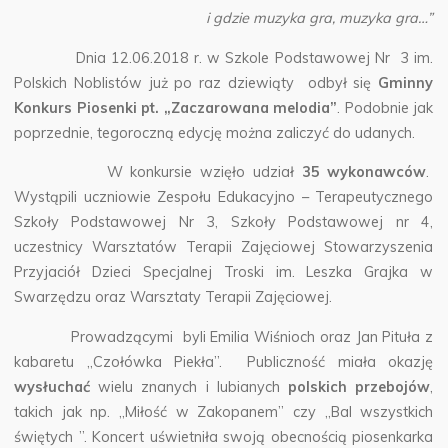
i gdzie muzyka gra, muzyka gra…”
Dnia 12.06.2018 r. w Szkole Podstawowej Nr 3 im.
Polskich Noblistów już po raz dziewiąty odbył się
Gminny
Konkurs Piosenki pt. „Zaczarowana melodia”
. Podobnie jak
poprzednie, tegoroczną edycję można zaliczyć do udanych.
W konkursie wzięło udział
35 wykonawców
.
Wystąpili uczniowie Zespołu Edukacyjno – Terapeutycznego
Szkoły Podstawowej Nr 3, Szkoły Podstawowej nr 4,
uczestnicy Warsztatów Terapii Zajęciowej Stowarzyszenia
Przyjaciół Dzieci Specjalnej Troski im. Leszka Grajka w
Swarzędzu oraz Warsztaty Terapii Zajęciowej.
Prowadzącymi byli Emilia Wiśnioch oraz Jan Pituła z
kabaretu „Czołówka Piekła”. Publiczność miała okazję
wysłuchać
wielu znanych i lubianych
polskich przebojów
,
takich jak np. „Miłość w Zakopanem” czy „Bal wszystkich
świętych ”. Koncert uświetniła swoją obecnością piosenkarka