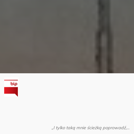
„I tylko taką mnie ścieżką poprowadź,…