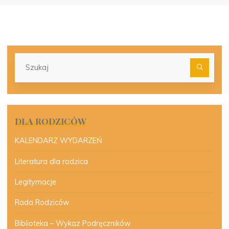
Szu
dla:
DLA RODZICÓW
KALENDARZ WYDARZEŃ
Literatura dla rodzica
Legitymacje
Rada Rodziców
Biblioteka – Wykaz Podręczników