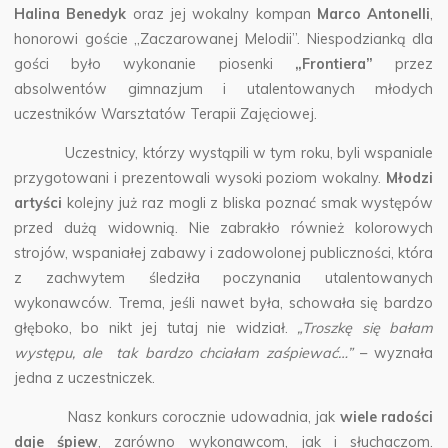
Halina Benedyk
oraz jej wokalny kompan
Marco Antonelli
,
honorowi goście „Zaczarowanej Melodii”. Niespodzianką dla
gości było wykonanie piosenki
„Frontiera”
przez
absolwentów gimnazjum i utalentowanych młodych
uczestników Warsztatów Terapii Zajęciowej.
Uczestnicy, którzy wystąpili w tym roku, byli wspaniale
przygotowani i prezentowali wysoki poziom wokalny.
Młodzi
artyści
kolejny już raz mogli z bliska poznać smak występów
przed dużą widownią. Nie zabrakło również kolorowych
strojów, wspaniałej zabawy i zadowolonej publiczności, która
z zachwytem śledziła poczynania utalentowanych
wykonawców. Trema, jeśli nawet była, schowała się bardzo
głęboko, bo nikt jej tutaj nie widział.
„Troszkę się bałam
występu, ale tak bardzo chciałam zaśpiewać…”
– wyznała
jedna z uczestniczek.
Nasz konkurs corocznie udowadnia, jak
wiele radości
daje śpiew
, zarówno wykonawcom, jak i słuchaczom.