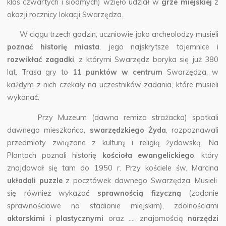
klas czwartych i siódmych) wzięło udział w
grze miejskiej
z
okazji rocznicy lokacji Swarzędza.
W ciągu trzech godzin, uczniowie jako archeolodzy musieli
poznać historię miasta
, jego najskrytsze tajemnice i
rozwikłać zagadki
, z którymi Swarzędz boryka się już 380
lat. Trasa gry to
11 punktów w centrum
Swarzędza, w
każdym z nich czekały na uczestników zadania, które musieli
wykonać.
Przy Muzeum (dawna remiza strażacka) spotkali
dawnego mieszkańca,
swarzędzkiego Żyda
, rozpoznawali
przedmioty związane z kulturą i religią żydowską. Na
Plantach poznali historię
kościoła ewangelickiego
, który
znajdował się tam do 1950 r. Przy kościele św. Marcina
układali puzzle
z pocztówek dawnego Swarzędza. Musieli
się również wykazać
sprawnością fizyczną
(zadanie
sprawnościowe na stadionie miejskim), zdolnościami
aktorskimi
i
plastycznymi
oraz …. znajomością
narzędzi