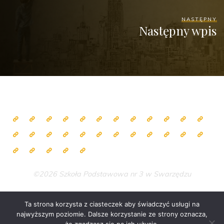
NASTĘPNY
Następny wpis
©2026 Szkoła Podstawowa nr 3 w Swarzędzu
Ta strona korzysta z ciasteczek aby świadczyć usługi na
najwyższym poziomie. Dalsze korzystanie ze strony oznacza,
Zasilane przez
Bravada
&
WordPress
.