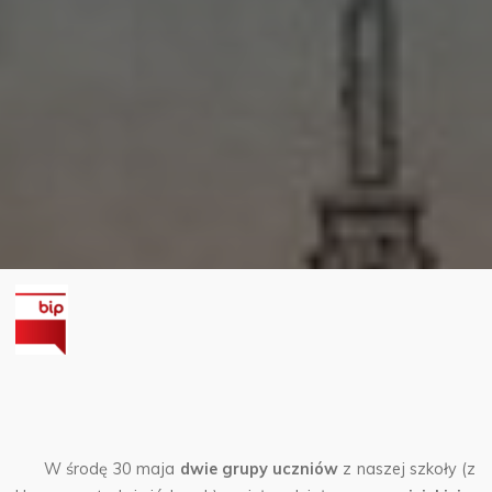
W środę 30 maja
dwie grupy uczniów
z naszej szkoły (z