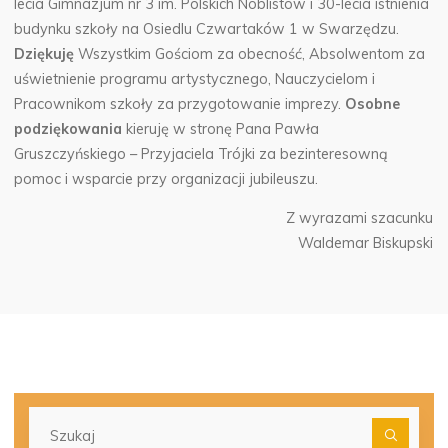
lecia Gimnazjum nr 3 im. Polskich Noblistów i 30-lecia istnienia
budynku szkoły na Osiedlu Czwartaków 1 w Swarzędzu.
Dziękuję
Wszystkim Gościom za obecność, Absolwentom za
uświetnienie programu artystycznego, Nauczycielom i
Pracownikom szkoły za przygotowanie imprezy.
Osobne
podziękowania
kieruję w stronę Pana Pawła
Gruszczyńskiego – Przyjaciela Trójki za bezinteresowną
pomoc i wsparcie przy organizacji jubileuszu.
Z wyrazami szacunku
Waldemar Biskupski
Szu
dla: