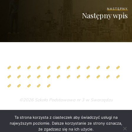
NASTĘPNY
Następny wpis
©2026 Szkoła Podstawowa nr 3 w Swarzędzu
Ta strona korzysta z ciasteczek aby świadczyć usługi na
najwyższym poziomie. Dalsze korzystanie ze strony oznacza,
Zasilane przez
Bravada
&
WordPress
.
że zgadzasz się na ich użycie.