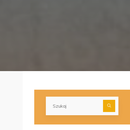
Szuka
dla: