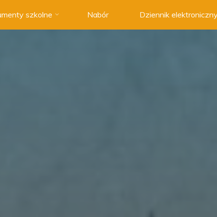
menty szkolne
Nabór
Dziennik elektroniczn