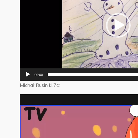
00:00
Michał Rusin kl.7c:
Odtwarzacz
video