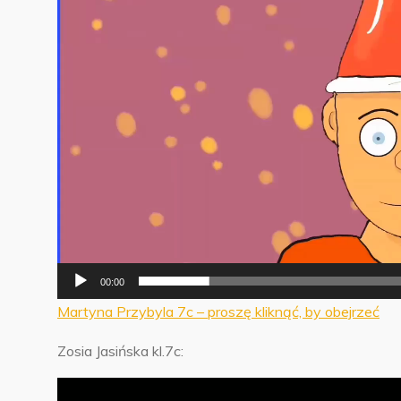
00:00
Martyna Przybyla 7c – proszę kliknąć, by obejrzeć
Zosia Jasińska kl.7c:
Odtwarzacz