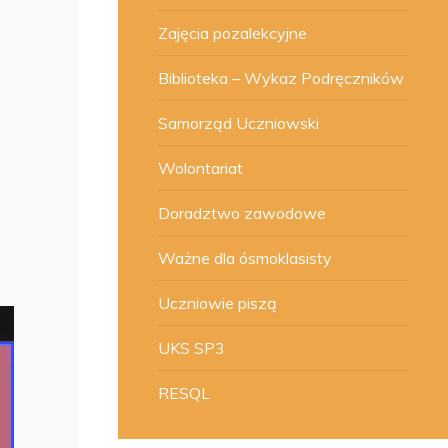
Zajęcia pozalekcyjne
Biblioteka – Wykaz Podręczników
Samorząd Uczniowski
Wolontariat
Doradztwo zawodowe
Ważne dla ósmoklasisty
Uczniowie piszą
UKS SP3
RESQL