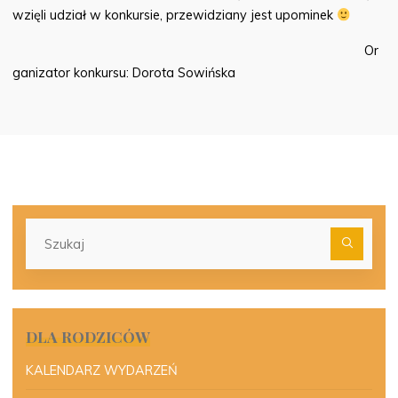
wzięli udział w konkursie, przewidziany jest upominek
Or
ganizator konkursu: Dorota Sowińska
Szu
dla:
DLA RODZICÓW
KALENDARZ WYDARZEŃ