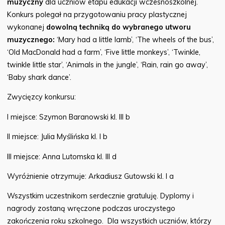
muzyczny
dla uczniów etapu edukacji wczesnoszkolnej.
Konkurs polegał na przygotowaniu pracy plastycznej
wykonanej
dowolną techniką do wybranego utworu
muzycznego:
‘Mary had a little lamb’, ‘The wheels of the bus’,
‘Old MacDonald had a farm’, ‘Five little monkeys’, ‘Twinkle,
twinkle little star’, ‘Animals in the jungle’, ‘Rain, rain go away’,
‘Baby shark dance’.
Zwycięzcy konkursu:
I miejsce: Szymon Baranowski kl. III b
II miejsce: Julia Myślińska kl. I b
III miejsce: Anna Lutomska kl. III d
Wyróżnienie otrzymuje: Arkadiusz Gutowski kl. I a
Wszystkim uczestnikom serdecznie gratuluję. Dyplomy i
nagrody zostaną wręczone podczas uroczystego
zakończenia roku szkolnego. Dla wszystkich uczniów, którzy