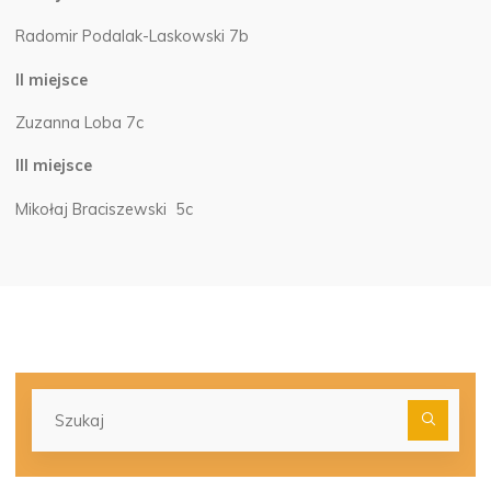
Radomir Podalak-Laskowski 7b
II miejsce
Zuzanna Loba 7c
III miejsce
Mikołaj Braciszewski 5c
Szu
dla: