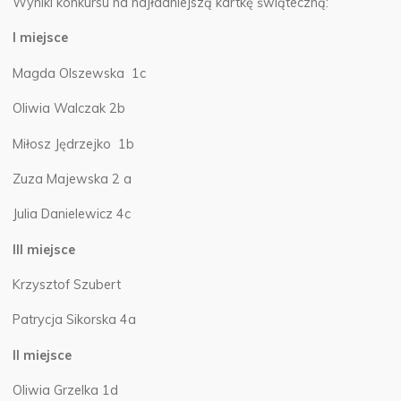
Wyniki konkursu na najładniejszą kartkę świąteczną:
I miejsce
Magda Olszewska 1c
Oliwia Walczak 2b
Miłosz Jędrzejko 1b
Zuza Majewska 2 a
Julia Danielewicz 4c
III miejsce
Krzysztof Szubert
Patrycja Sikorska 4a
II miejsce
Oliwia Grzelka 1d