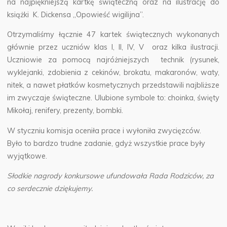
na najpiękniejszą kartkę świąteczną oraz na ilustrację do
książki K. Dickensa „Opowieść wigilijna”.
Otrzymaliśmy łącznie 47 kartek świątecznych
wykonanych
głównie przez uczniów klas I, II, IV, V oraz kilka ilustracji.
Uczniowie za pomocą najróżniejszych technik (rysunek,
wyklejanki, zdobienia z cekinów, brokatu, makaronów, waty,
nitek, a nawet płatków kosmetycznych przedstawili najbliższe
im zwyczaje świąteczne. Ulubione symbole to: choinka, święty
Mikołaj, renifery, prezenty, bombki.
W styczniu komisja oceniła prace i wyłoniła zwycięzców.
Było to bardzo trudne zadanie, gdyż wszystkie prace były
wyjątkowe.
Słodkie nagrody konkursowe ufundowała Rada Rodziców, za
co serdecznie dziękujemy.