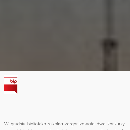
W grudniu biblioteka szkolna zorganizowała dwa konkursy: