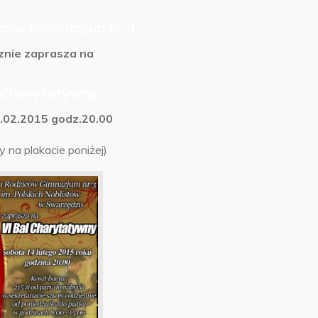
ców Gimnazjum nr 3
znie zaprasza na
l Charytatywny
.02.2015 godz.20.00
 na plakacie poniżej)