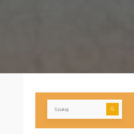
Szuka
dla: