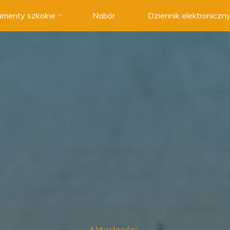
menty szkolne
Nabór
Dziennik elektroniczn
Aktualności