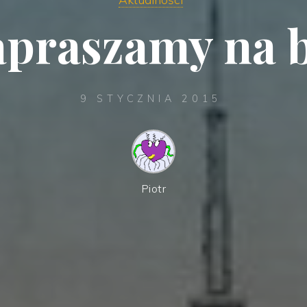
apraszamy na b
9 STYCZNIA 2015
Piotr