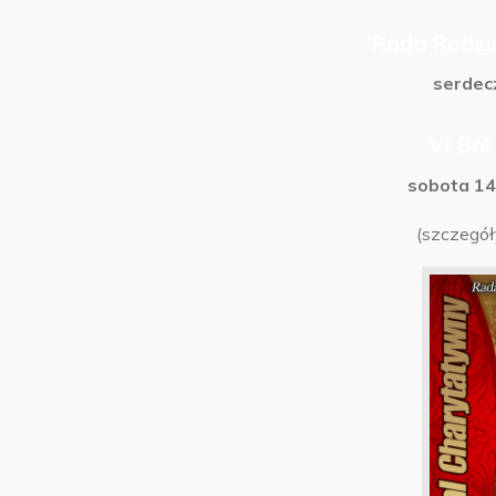
Rada Rodzi
serdec
VI Ba
sobota 14
(szczegóły