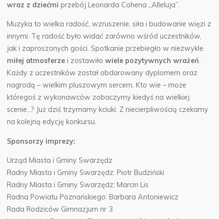
wraz z dziećmi
przebój Leonarda Cohena „Alleluja”.
Muzyka to wielka radość, wzruszenie, siła i budowanie więzi z
innymi. Tę radość było widać zarówno wśród uczestników,
jak i zaproszonych gości. Spotkanie przebiegło w niezwykle
miłej atmosferze
i zostawiło
wiele pozytywnych wrażeń
.
Każdy z uczestników został obdarowany dyplomem oraz
nagrodą – wielkim pluszowym sercem. Kto wie – może
któregoś z wykonawców zobaczymy kiedyś na wielkiej
scenie…? Już dziś trzymamy kciuki. Z niecierpliwością czekamy
na kolejną edycję konkursu.
Sponsorzy imprezy:
Urząd Miasta i Gminy Swarzędz
Radny Miasta i Gminy Swarzędz: Piotr Budziński
Radny Miasta i Gminy Swarzędz: Marcin Lis
Radna Powiatu Poznańskiego: Barbara Antoniewicz
Rada Rodziców Gimnazjum nr 3