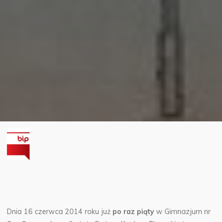
Dnia 16 czerwca 2014 roku już
po raz piąty
w Gimnazjum nr