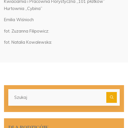
Kwiaciarnia i Pracownia Florystyczna „101 płatków”
Hurtownia „Cybina”
Emilia Wiśnioch
fot. Zuzanna Filipowicz:
fot. Natalia Kowalewska:
Szu
dla:
DLA RODZICÓW