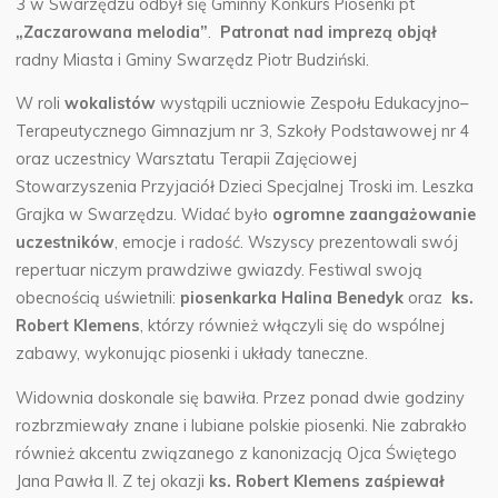
3 w Swarzędzu odbył się Gminny Konkurs Piosenki pt
„Zaczarowana melodia”
.
Patronat nad imprezą objął
radny Miasta i Gminy Swarzędz Piotr Budziński.
W roli
wokalistów
wystąpili uczniowie Zespołu Edukacyjno–
Terapeutycznego Gimnazjum nr 3, Szkoły Podstawowej nr 4
oraz uczestnicy Warsztatu Terapii Zajęciowej
Stowarzyszenia Przyjaciół Dzieci Specjalnej Troski im. Leszka
Grajka w Swarzędzu. Widać było
ogromne zaangażowanie
uczestników
, emocje i radość. Wszyscy prezentowali swój
repertuar niczym prawdziwe gwiazdy. Festiwal swoją
obecnością uświetnili:
piosenkarka Halina Benedyk
oraz
ks.
Robert Klemens
, którzy również włączyli się do wspólnej
zabawy, wykonując piosenki i układy taneczne.
Widownia doskonale się bawiła. Przez ponad dwie godziny
rozbrzmiewały znane i lubiane polskie piosenki. Nie zabrakło
również akcentu związanego z kanonizacją Ojca Świętego
Jana Pawła II. Z tej okazji
ks. Robert Klemens zaśpiewał