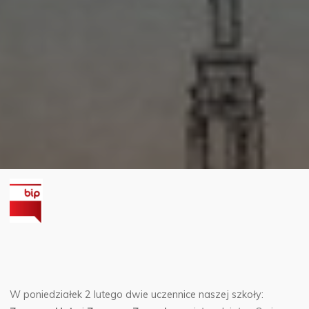
W poniedziałek 2 lutego dwie uczennice naszej szkoły: