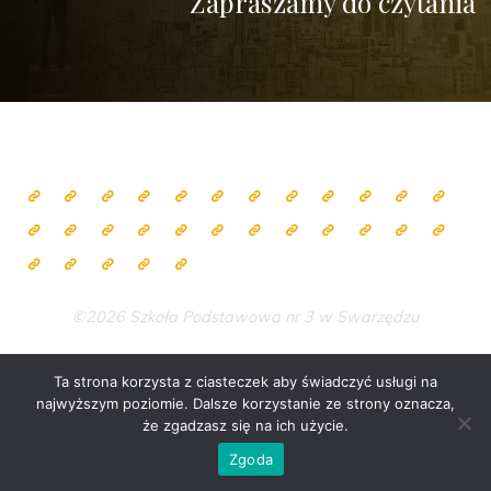
Zapraszamy do czytania
©2026 Szkoła Podstawowa nr 3 w Swarzędzu
Ta strona korzysta z ciasteczek aby świadczyć usługi na
najwyższym poziomie. Dalsze korzystanie ze strony oznacza,
Zasilane przez
Bravada
&
WordPress
.
że zgadzasz się na ich użycie.
Zgoda