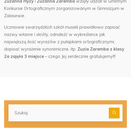
Zuzanna Hyży
i
Zuzanna Zaremba
wzięły udział w Gminnym
Konkursie Ortograficznym zorganizowanym w Gimnazjum w
Zalasewie.
Uczniowie swarzędzkich szkół musieli prawidłowo zapisać
nazwy własne i skróty, odnaleźć w wykreślance jak
największą ilość wyrazów z pułapkami ortograficznymi,
dopisać wyrażenie synonimiczne, itp.
Zuzia Zaremba z klasy
2a zajęła 3 miejsce
– czego Jej serdecznie gratulujemy!!!
Szu
dla: