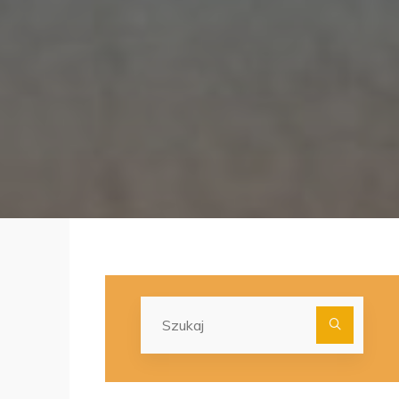
Szuka
dla: