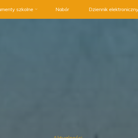
menty szkolne
Nabór
Dziennik elektroniczn
Aktualności