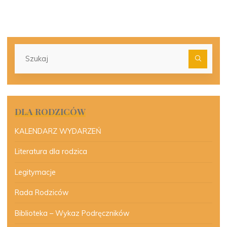
Szu
dla:
DLA RODZICÓW
KALENDARZ WYDARZEŃ
Literatura dla rodzica
Legitymacje
Rada Rodziców
Biblioteka – Wykaz Podręczników