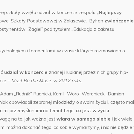
zej szkoły wzięła udział w koncercie zespołu
„Najlepszy
iskowej Szkoły Podstawowej w Zalasewie. Był on
zwieńczeni
tynentów „Żagiel” pod tytułem „Edukacja z zakresu
sychologiem i terapeutami, w czasie których rozmawiano o
ąć
udział w koncercie
znanej i lubianej przez nich grupy hip-
mie –
Must Be the Music w 2012 roku.
 Adam „Rudnik” Rudnicki, Kamil „Woro” Woroniecki, Damian
niak opowiadali zebranej młodzieży o swoim życiu i, często ma
swoimi przemyślanami na temat tego,
co jest w życiu
wagę na to, jak ważna jest
wiara w samego siebie
i jak wiele
, można dokonać tego, co sobie wymarzymy, i nic nie będzie