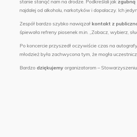
stanie stanąć nam na drodze. Podkreślali jak
zgubną 
najdalej od alkoholu, narkotyków i dopalaczy. Ich j
Zespół bardzo szybko nawiązał
kontakt z publiczn
śpiewała refreny piosenek m.in. „Zobacz, wybierz, słu
Po koncercie przyszedł oczywiście czas na autografy,
młodzież była zachwycona tym, że mogła uczestnic
Bardzo
dziękujemy
organizatorom – Stowarzyszeniu