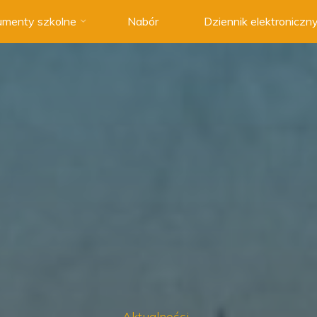
menty szkolne
Nabór
Dziennik elektroniczn
Aktualności