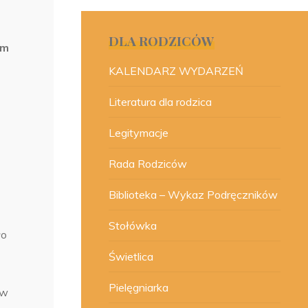
DLA RODZICÓW
em
KALENDARZ WYDARZEŃ
Literatura dla rodzica
Legitymacje
Rada Rodziców
Biblioteka – Wykaz Podręczników
Stołówka
ło
Świetlica
Pielęgniarka
 w