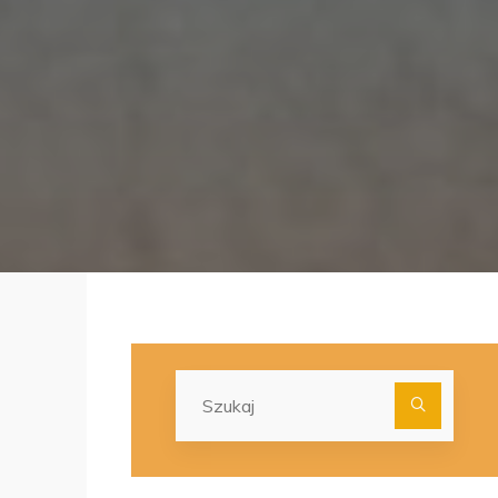
Szuka
dla: