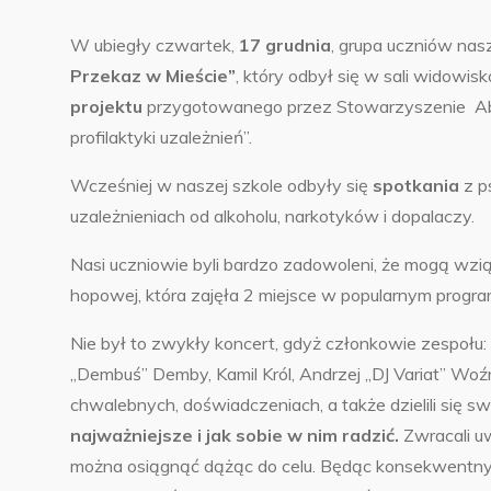
W ubiegły czwartek,
17 grudnia
, grupa uczniów nas
Przekaz w Mieście”
, który odbył się w sali widow
projektu
przygotowanego przez Stowarzyszenie Abs
profilaktyki uzależnień”.
Wcześniej w naszej szkole odbyły się
spotkania
z p
uzależnieniach od alkoholu, narkotyków i dopalaczy.
Nasi uczniowie byli bardzo zadowoleni, że mogą wzi
hopowej, która zajęła 2 miejsce w popularnym progra
Nie był to zwykły koncert, gdyż członkowie zespołu:
„Dembuś” Demby, Kamil Król, Andrzej „DJ Variat” Woź
chwalebnych, doświadczeniach, a także dzielili się 
najważniejsze i jak sobie w nim radzić.
Zwracali u
można osiągnąć dążąc do celu. Będąc konsekwentnym