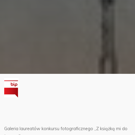
Galeria laureatów konkursu fotograficznego „Z książką mi do