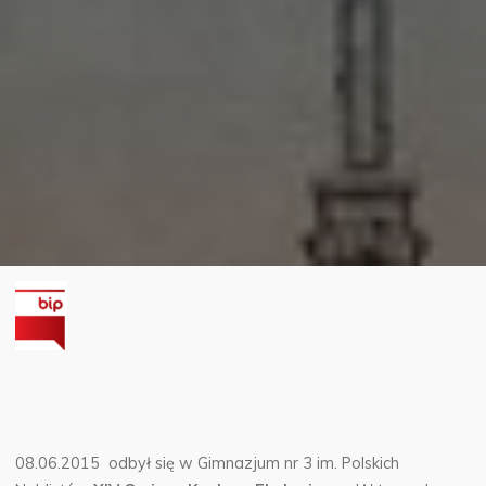
08.06.2015 odbył się w Gimnazjum nr 3 im. Polskich