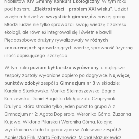
Noblistów
XIV Gminny Konkurs Ekologiczny
. W tym roku
pod hasłem:
,,Elektrośmieci – problem XXI wieku”
.
Udział
wzięła młodzież ze
wszystkich gimnazjó
w naszej gminy.
Młodzi ludzie nie tylko sprawdzali swoją wiedzę z zakresu
ekologii, ale również integrowali się i świetnie bawili.
Pięcioosobowe drużyny rywalizowały w
różnych
konkurencjach
sprawdzających wiedzę, sprawność fizyczną
i ilość dopisującego szczęścia.
W tym roku
poziom był bardzo wyrównany
, a najlepsze
zespoły zostały wyłonione dopiero po dogrywce.
Najwięcej
punktów zdobył
zespół z
Gimnazjum nr 3
w składzie:
Karolina Stankowska, Monika Stelmaszewska, Bogna
Kurczewska, Daniel Rogulski i Małgorzata Czupryniak.
Drużyna, która straciła tylko jeden punkt to grupa A z
Gimnazjum nr 2: Agata Dopierała, Weronika Górna, Zuzanna
Kujawa, Wiktoria Pilarska i Weronika Górna. Kolejna
wyróżniona szkoła to gimnazjum w Zalasewie zespół A:
Agnieszka Fink, Marta Foltynowicz, Michał Mazurkiewicz,