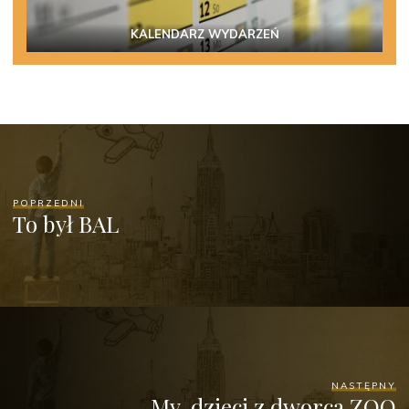
KALENDARZ WYDARZEŃ
POPRZEDNI
To był BAL
NASTĘPNY
My, dzieci z dworca ZOO