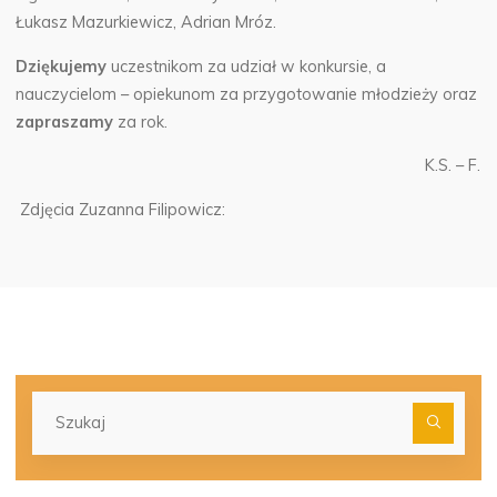
Łukasz Mazurkiewicz, Adrian Mróz.
Dziękujemy
uczestnikom za udział w konkursie, a
nauczycielom – opiekunom za przygotowanie młodzieży oraz
zapraszamy
za rok.
K.S. – F.
Zdjęcia Zuzanna Filipowicz:
Szu
dla: