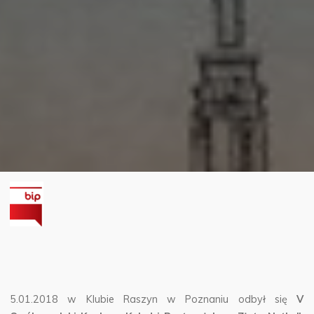
5.01.2018 w Klubie Raszyn w Poznaniu odbył się
V