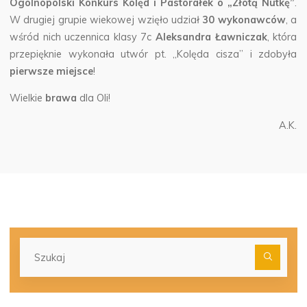
Ogólnopolski Konkurs Kolęd i Pastorałek o „Złotą Nutkę”
.
W drugiej grupie wiekowej wzięło udział
30 wykonawców
, a
wśród nich uczennica klasy 7c
Aleksandra Ławniczak
, która
przepięknie wykonała utwór pt. „Kolęda cisza” i zdobyła
pierwsze miejsce
!
Wielkie
brawa
dla Oli!
A.K.
Szu
dla: