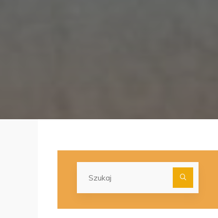
Szuka
dla: