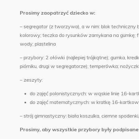
Prosimy zaopatrzyć dziecko w:
– segregator (z tworzywa), a w nim: blok techniczny b
kolorowy; teczka do rysunków zamykana na gumkę; far
wody; plastelina
– przybory: 2 ołówki (najlepiej trójkątne); gumka, kred
piórniku, drugi w segregatorze); temperówka; nożyczki; 
– zeszyty:
do zajęć polonistycznych: w wąskie linie 16-kar
do zajęć matematycznych: w kratkę 16-kartkow
– strój gimnastyczny: biała koszulka, ciemne spoden
Prosimy, aby wszystkie przybory były podpisane