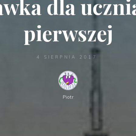
wka dla ucznia
pierwszej
4 SIERPNIA 2017
Piotr