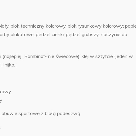
iały, blok techniczny kolorowy, blok rysunkowy kolorowy; papi
by plakatowe, pędzel cienki, pędzel grubszy, naczynie do
ki (najlepiej „Bambino”- nie świecowe); klej w sztyfcie (jeden w
linijka;
tkowy
y
ki, obuwie sportowe z białą podeszwą
.