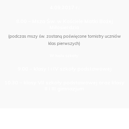
4.09.2017 r.:
8.00 – Msza Św. w Kościele Matki Bożej
Miłosierdzia
(podczas mszy św. zostaną poświęcone tornistry uczniów
klas pierwszych)
W holu szkoły:
9.00 – klasy I i IV szkoły podstawowej
10.30 – klasy VII szkoły podstawowej oraz klasy
II i III gimnazjum