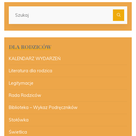
Szu
dla:
DLA RODZICÓW
KALENDARZ WYDARZEŃ
Literatura dla rodzica
Legitymacje
Rada Rodziców
Biblioteka – Wykaz Podręczników
Stołówka
Świetlica