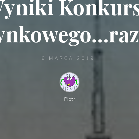
yniki Konkur
ynkowego…raz 
6 MARCA 2019
Piotr