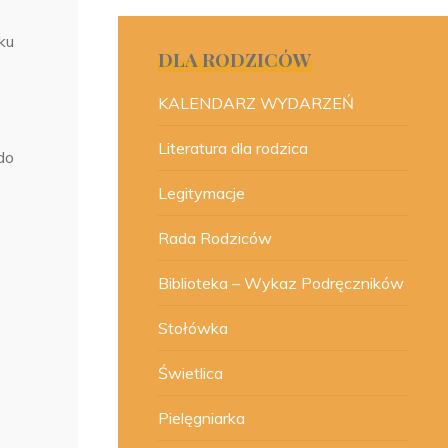
ku
DLA RODZICÓW
KALENDARZ WYDARZEŃ
Literatura dla rodzica
do
Legitymacje
Rada Rodziców
Biblioteka – Wykaz Podręczników
Stołówka
Świetlica
Pielęgniarka