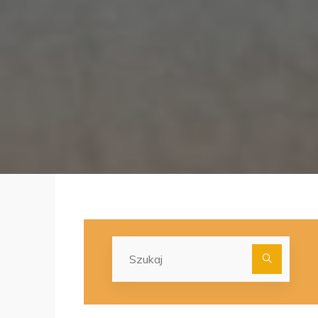
Szuka
dla: