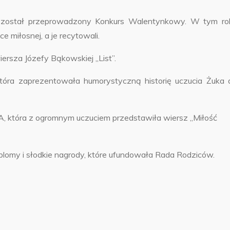
u został przeprowadzony Konkurs Walentynkowy. W tym ro
e miłosnej, a je recytowali.
ersza Józefy Bąkowskiej „List”.
która zaprezentowała humorystyczną historię uczucia Żuka 
 4A, która z ogromnym uczuciem przedstawiła wiersz „Miłość
plomy i słodkie nagrody, które ufundowała Rada Rodziców.