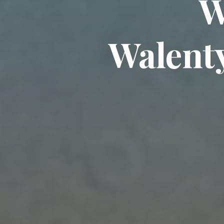
W
Walent