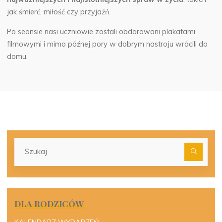
jak śmierć, miłość czy przyjaźń.
Po seansie nasi uczniowie zostali obdarowani plakatami
filmowymi i mimo późnej pory w dobrym nastroju wrócili do
domu.
Szu
dla:
DLA RODZICÓW