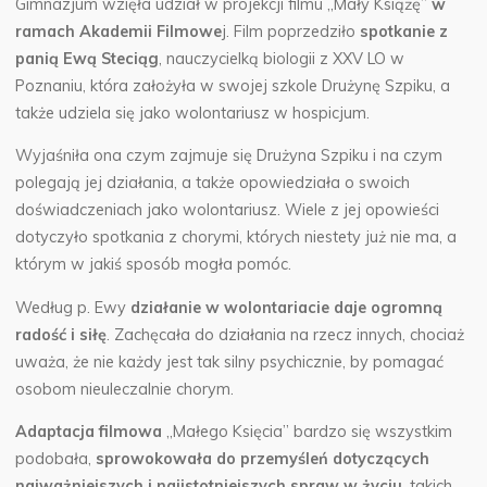
Gimnazjum wzięła udział w projekcji filmu „Mały Książę”
w
ramach Akademii Filmowe
j.
Film poprzedziło
spotkanie z
panią Ewą Steciąg
, nauczycielką biologii z XXV LO w
Poznaniu, która założyła w swojej szkole Drużynę Szpiku, a
także udziela się jako wolontariusz w hospicjum.
Wyjaśniła ona czym zajmuje się Drużyna Szpiku i na czym
polegają jej działania, a także opowiedziała o swoich
doświadczeniach jako wolontariusz. Wiele z jej opowieści
dotyczyło spotkania z chorymi, których niestety już nie ma, a
którym w jakiś sposób mogła pomóc.
Według p. Ewy
działanie w wolontariacie daje ogromną
radość i siłę
. Zachęcała do działania na rzecz innych, chociaż
uważa, że nie każdy jest tak silny psychicznie, by pomagać
osobom nieuleczalnie chorym.
Adaptacja filmowa
„Małego Księcia” bardzo się wszystkim
podobała,
sprowokowała do przemyśleń dotyczących
najważniejszych i najistotniejszych spraw w życiu
, takich