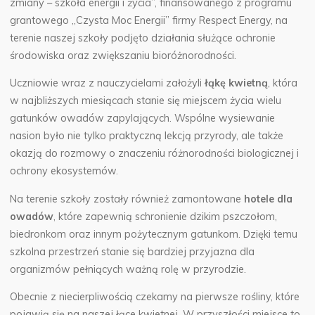
zmiany – szkoła energii i życia”, finansowanego z programu
grantowego „Czysta Moc Energii” firmy Respect Energy, na
terenie naszej szkoły podjęto działania służące ochronie
środowiska oraz zwiększaniu bioróżnorodności.
Uczniowie wraz z nauczycielami założyli
łąkę kwietną
, która
w najbliższych miesiącach stanie się miejscem życia wielu
gatunków owadów zapylających. Wspólne wysiewanie
nasion było nie tylko praktyczną lekcją przyrody, ale także
okazją do rozmowy o znaczeniu różnorodności biologicznej i
ochrony ekosystemów.
Na terenie szkoły zostały również zamontowane
hotele dla
owadów
, które zapewnią schronienie dzikim pszczołom,
biedronkom oraz innym pożytecznym gatunkom. Dzięki temu
szkolna przestrzeń stanie się bardziej przyjazna dla
organizmów pełniących ważną rolę w przyrodzie.
Obecnie z niecierpliwością czekamy na pierwsze rośliny, które
pojawią się na naszej łące kwietnej. W przyszłości miejsce to