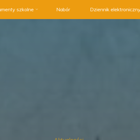
menty szkolne
Nabór
Dziennik elektroniczn
Aktualności