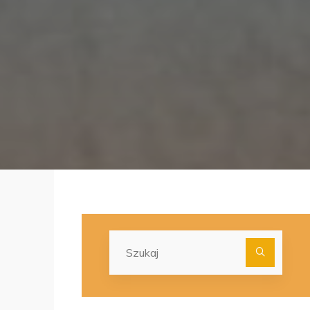
Szuka
dla: