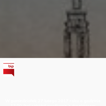
W poniedziałek 27 lutego 2017 roku o godzinie
17.00 (hol szkoły) spotkanie z dyrektorem