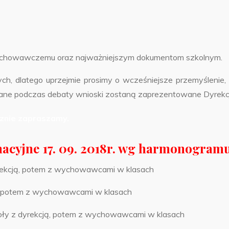
Wychowawczemu oraz najważniejszym dokumentom szkolnym.
h, dlatego uprzejmie prosimy o wcześniejsze przemyślenie,
brane podczas debaty wnioski zostaną zaprezentowane Dyrekcj
znie zapraszamy.
acyjne 17. 09. 2018r. wg harmonogramu
 dyrekcją, potem z wychowawcami w klasach
kcją, potem z wychowawcami w klasach
szkoły z dyrekcją, potem z wychowawcami w klasach