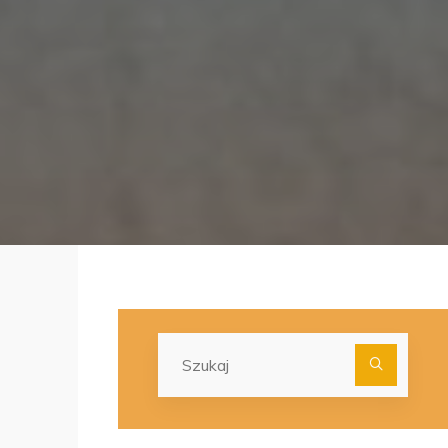
Szuka
dla: