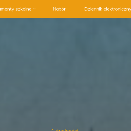
menty szkolne
Nabór
Dziennik elektroniczn
Aktualności