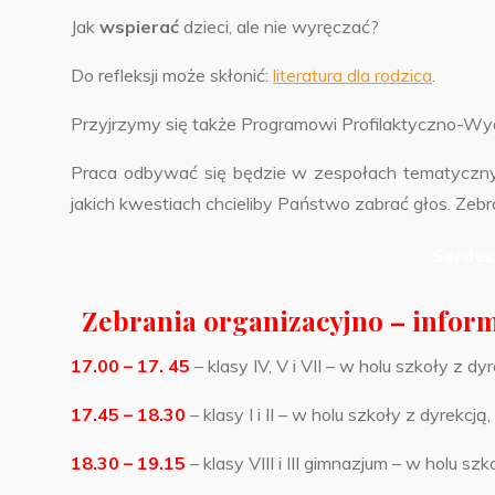
Jak
wspierać
dzieci, ale nie wyręczać?
Do refleksji może skłonić:
literatura dla rodzica
.
Przyjrzymy się także Programowi Profilaktyczno-
Praca odbywać się będzie w zespołach tematycznyc
jakich kwestiach chcieliby Państwo zabrać głos. Ze
Serdec
Zebrania organizacyjno – inform
17.00 – 17. 45
– klasy IV, V i VII – w holu szkoły z
17.45 – 18.30
– klasy I i II – w holu szkoły z dyre
18.30 – 19.15
– klasy VIII i III gimnazjum – w holu 