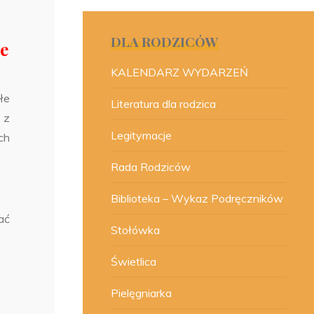
DLA RODZICÓW
ie
KALENDARZ WYDARZEŃ
łe
Literatura dla rodzica
 z
Legitymacje
ch
Rada Rodziców
Biblioteka – Wykaz Podręczników
ać
Stołówka
Świetlica
Pielęgniarka