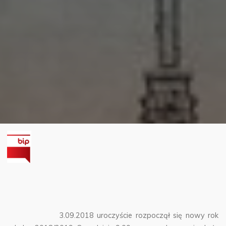
3.09.2018 uroczyście rozpoczął się nowy rok