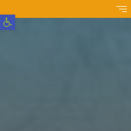
Przejdź
do
Szkoła
Otwórz pasek narzędzi
treści
Podstawowa
nr 3 w
Swarzędzu
NOWOCZESNA
SZKOŁA
Z
TRADYCJAMI