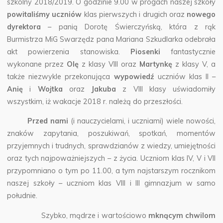
szkolny 2018/2019. O godzinie 9.00 w progach naszej szkoły
powitaliśmy
uczniów
klas pierwszych i drugich oraz
nowego
dyrektora
– panią Dorotę Świerczyńską, która z rąk
Burmistrza MiG Swarzędz pana Mariana Szkudlarka odebrała
akt powierzenia stanowiska.
Piosenki
fantastycznie
wykonane przez
Olę
z klasy VIII oraz
Martynkę
z klasy V, a
także niezwykle przekonująca
wypowiedź
uczniów klas II –
Anię
i
Wojtka
oraz
Jakuba
z VIII klasy uświadomiły
wszystkim, iż wakacje 2018 r. należą do przeszłości.
Przed nami
(i nauczycielami, i uczniami) wiele nowości,
znaków zapytania, poszukiwań, spotkań, momentów
przyjemnych i trudnych, sprawdzianów z wiedzy, umiejętności
oraz tych najpoważniejszych – z życia. Uczniom klas IV, V i VII
przypomniano o tym po 11.00, a tym najstarszym rocznikom
naszej szkoły – uczniom klas VIII i III gimnazjum w samo
południe.
Szybko, mądrze i wartościowo
mknącym chwilom