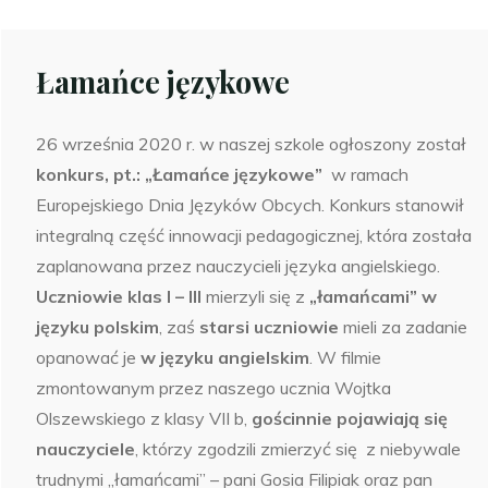
Łamańce językowe
26 września 2020 r. w naszej szkole ogłoszony został
konkurs, pt.: „Łamańce językowe”
w ramach
Europejskiego Dnia Języków Obcych. Konkurs stanowił
integralną część innowacji pedagogicznej, która została
zaplanowana przez nauczycieli języka angielskiego.
Uczniowie klas I – III
mierzyli się z
„łamańcami” w
języku polskim
, zaś
starsi uczniowie
mieli za zadanie
opanować je
w języku angielskim
. W filmie
zmontowanym przez naszego ucznia Wojtka
Olszewskiego z klasy VII b,
gościnnie pojawiają się
nauczyciele
, którzy zgodzili zmierzyć się
z
niebywale
trudnymi
„łamańcami” – pani Gosia Filipiak oraz pan