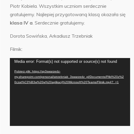
Piotr Kobiela. Wszystkim uczniom serdecznie
gratulujemy. Najlepiej przygotowaną klasą okazała się
klasa IV a
. Serdecznie gratulujemy.
Dorota Sowińska, Arkadiusz Trzebniak
Filmik:
Odtwarzacz
Media error: Format(s) not supported or source(s) not found
video
Pobierz plik: https://sp3swarzedz-
my.sharepoint.com/personal/atrzebniak_3swarzedz_pl/Documents/Pliki%20z%2
0czat%C3%B3w%20w%20aplikacji%20Microsoft%20Teams/Filmik.mp4?_=1