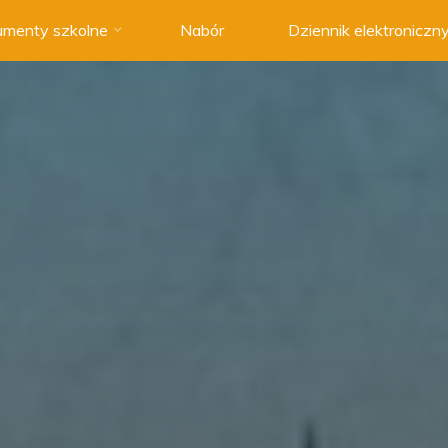
menty szkolne
Nabór
Dziennik elektroniczn