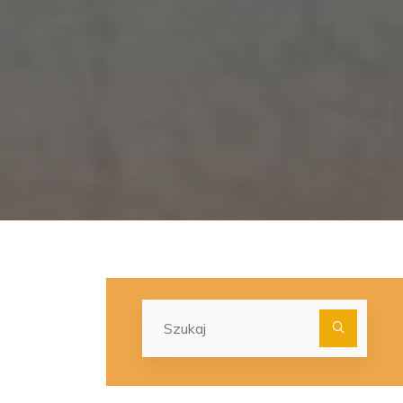
Szuka
dla: