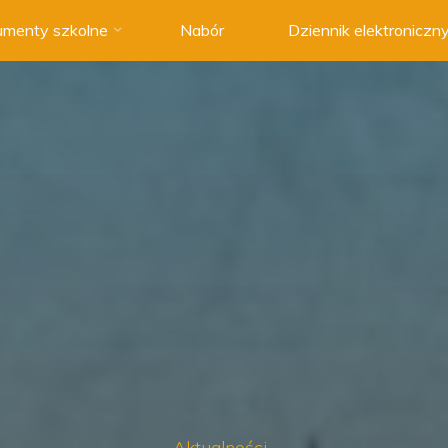
menty szkolne
Nabór
Dziennik elektroniczn
Aktualności