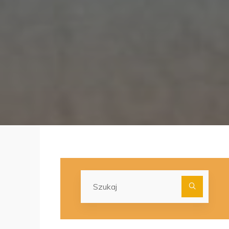
Szuka
dla: