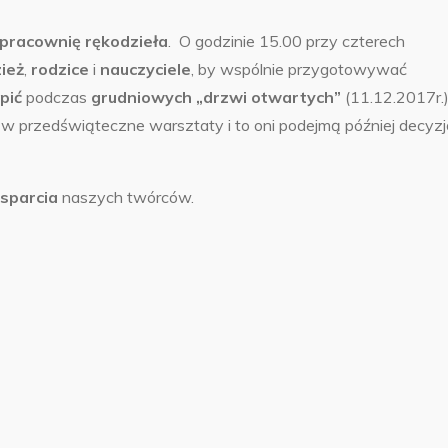
pracownię rękodzieła
. O godzinie 15.00 przy czterech
ież
,
rodzice
i
nauczyciele
, by wspólnie przygotowywać
pić
podczas
grudniowych „drzwi otwartych”
(11.12.2017r.)
w przedświąteczne warsztaty i to oni podejmą później decyzj
sparcia
naszych twórców.