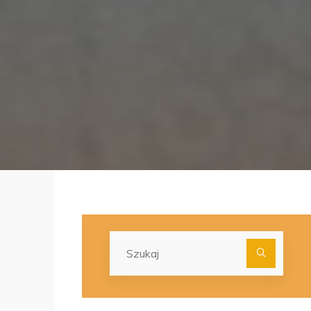
Szuka
dla: