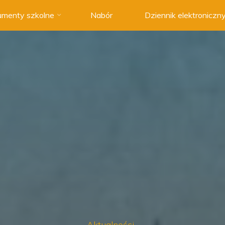
menty szkolne
Nabór
Dziennik elektroniczn
Aktualności