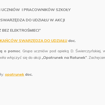
 UCZNIÓW I PRACOWNIKÓW SZKOŁY
SWARZĘDZA DO UDZIAŁU W AKCJI
 BEZ ELEKTROŚMIECI”
ZKAŃCÓW SWARZĘDZA DO UDZIAŁU
doc.
zą o pomoc
. Grupa uczniów pod opieką D. Świerczyńskiej, 
iła włączyć się do akcji
„Opatrunek na Ratunek”
. Zachęca
ły:
opatrunek
doc.