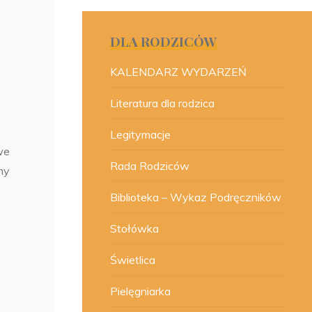
DLA RODZICÓW
KALENDARZ WYDARZEŃ
Literatura dla rodzica
Legitymacje
we
Rada Rodziców
my
Biblioteka – Wykaz Podręczników
Stołówka
Świetlica
Pielęgniarka