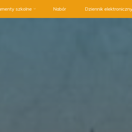
menty szkolne
Nabór
Dziennik elektroniczn