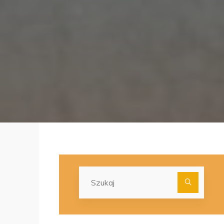
Szuka
dla: