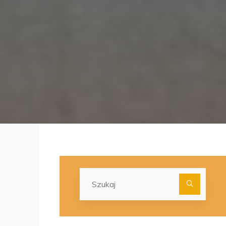
Szuka
dla: